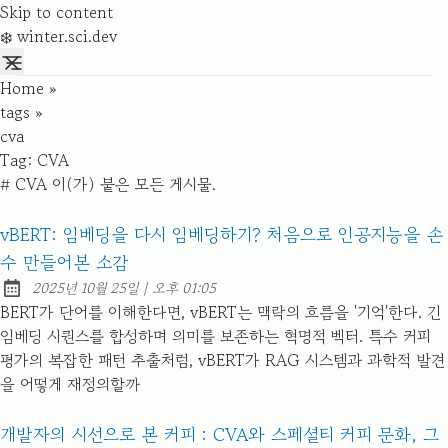
Skip to content
❄️ winter.sci.dev
Home
»
tags
»
cva
Tag:
CVA
# CVA 이(가) 붙은 모든 게시물.
vBERT: 임베딩을 다시 임베딩하기? 처음으로 인공지능을 손
수 만들어본 소감
at
2025년 10월 25일
|
오후 01:05
Published:
BERT가 단어를 이해한다면, vBERT는 맥락의 흐름을 '기억'한다. 긴
임베딩 시퀀스를 합성하며 의미를 보존하는 혁명적 벡터. 특수 커피
평가의 복잡한 패턴 추출처럼, vBERT가 RAG 시스템과 과학적 발견
을 어떻게 재정의할까
개발자의 시선으로 본 커피 : CVA와 스페셜티 커피 문화, 그