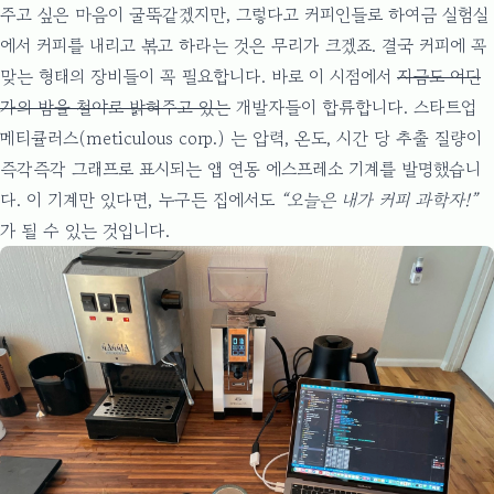
주고 싶은 마음이 굴뚝같겠지만, 그렇다고 커피인들로 하여금 실험실
에서 커피를 내리고 볶고 하라는 것은 무리가 크겠죠. 결국 커피에 꼭
맞는 형태의 장비들이 꼭 필요합니다. 바로 이 시점에서
지금도 어딘
가의 밤을 철야로 밝혀주고 있는
개발자들이 합류합니다.
스타트업
메티큘러스(meticulous corp.)
는 압력, 온도, 시간 당 추출 질량이
즉각즉각 그래프로 표시되는 앱 연동 에스프레소 기계를 발명했습니
다. 이 기계만 있다면, 누구든 집에서도
“오늘은 내가 커피 과학자!”
가 될 수 있는 것입니다.