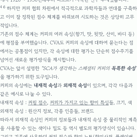
4
6
하지만 커피 협회 차원에서 적극적으로 과학자들과 연대를 구축하
고 이미 잘 정착된 점수 체계를 바꿔보려 시도하는 것은 상당히 고무
적입니다.
기존의 점수 체계는 커피의 여러 속성(향기, 맛, 뒷맛, 산미, 바디 등)
에 평점을 부여했습니다. CVA도 커피의 속성에 대하여 묻는다는 점
에서는 공통점이 있지만, 각 속성에 대한 평가는 단순히 점수주기를
넘어선 새로운 평가방식을 제시합니다.
CVA는 앞서 설명한
“SCA가 생각하는 스페셜티 커피의
독특한 속성
”
을 평가하기 위한 도구입니다.
커피의 속성에는
내재적 속성
과
외재적 속성
이 있으며, 각각 다음과
같은 예시로 나눌 수 있다.
내재적 속성 :
커핑 점수
,
커피가 가지고 있는 향미 특성
들, 크기, 색
외재적 속성 : 원산지 정보, 각종 인증들, 브랜드
따라서 외재적 속성인 커피의 정보들과 내재적 속성 중 물리적인 계측
을 사용할 수 있는 색이나 밀도 등 역시 별도의 평가양식이 있습니다.
그리고 기존에 사용하던 커핑 점수와 향미 노트(향미사전, 플레이버