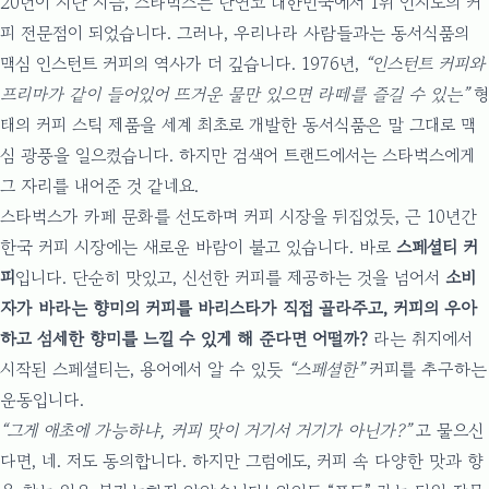
20년이 지난 지금, 스타벅스는 단연코 대한민국에서 1위 인지도의 커
피 전문점이 되었습니다. 그러나, 우리나라 사람들과는 동서식품의
맥심 인스턴트 커피의 역사가 더 깊습니다. 1976년,
“인스턴트 커피와
프리마가 같이 들어있어 뜨거운 물만 있으면 라떼를 즐길 수 있는”
형
태의 커피 스틱 제품을 세계 최초로 개발한 동서식품은 말 그대로 맥
심 광풍을 일으켰습니다. 하지만 검색어 트랜드에서는 스타벅스에게
그 자리를 내어준 것 같네요.
스타벅스가 카페 문화를 선도하며 커피 시장을 뒤집었듯, 근 10년간
한국 커피 시장에는 새로운 바람이 불고 있습니다. 바로
스페셜티 커
피
입니다. 단순히 맛있고, 신선한 커피를 제공하는 것을 넘어서
소비
자가 바라는 향미의 커피를 바리스타가 직접 골라주고, 커피의 우아
하고 섬세한 향미를 느낄 수 있게 해 준다면 어떨까?
라는 취지에서
시작된 스페셜티는, 용어에서 알 수 있듯
“스페셜한”
커피를 추구하는
운동입니다.
“그게 애초에 가능하냐, 커피 맛이 거기서 거기가 아닌가?”
고 물으신
다면, 네. 저도 동의합니다. 하지만 그럼에도, 커피 속 다양한 맛과 향