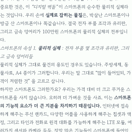
중요한 것은, 이
“디지털 벽돌”
이 스마트폰의 순수한 물리적 실체라
는 것입니다. 우리 손에
실제로 잡히는 물질
은, 박살난 스마트폰이나
방금 산 스마트폰이나 똑같습니다. 결국 전자 부품 조각과 유리판,
그리고 금속 덩어리가 100만원 스마트폰의 물리적 실체의 전부입니
다.
스마트폰의 속성 1.
물리적 실체
: 전자 부품 몇 조각과 유리판, 그리
고 금속 덩어리들
물리적 실체가 그대로 물건의 용도인 경우도 있습니다. 주방세제, 동
물사료, A4 종이가 그러합니다. 우리는 말 그대로 “많이 들어있되, 가
격이 저렴한 것” 을 고르고 삽니다.
하지만 스마트폰도 그러한가요? 우리는 가격 대비 더 크고 무거운 스
마트폰을 사지 않습니다. 오히려 더 가벼운 것을 사죠. 이는
스마트폰
의 기능적 요소가 더 큰 지분을 차지하기 때문입니다.
인터넷에 접속
하게 해주는 무선 랜카드, 다양한 어플을 사용하게 해주는 칩셋과 액
정, 그리고 타인과 전화로 원격 대화를 가능하게 해주는 LTE 모듈, 여
러가지 센서와 카메라 등등, 정말 많은 기능들이 스마트폰에 들어있