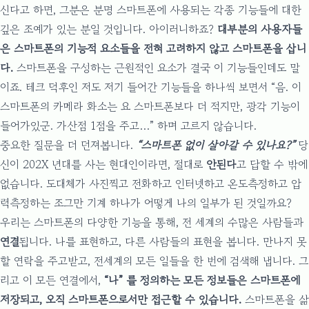
신다고 하면, 그분은 분명 스마트폰에 사용되는 각종 기능들에 대한
깊은 조예가 있는 분일 것입니다. 아이러니하죠?
대부분의 사용자들
은 스마트폰의 기능적 요소들을 전혀 고려하지 않고 스마트폰을 삽니
다.
스마트폰을 구성하는 근원적인 요소가 결국 이 기능들인데도 말
이죠. 테크 덕후인 저도 저기 들어간 기능들을 하나씩 보면서 “음. 이
스마트폰의 카메라 화소는 요 스마트폰보다 더 적지만, 광각 기능이
들어가있군. 가산점 1점을 주고…” 하며 고르지 않습니다.
중요한 질문을 더 던져봅니다.
“스마트폰 없이 살아갈 수 있나요?”
당
신이 202X 년대를 사는 현대인이라면, 절대로
안된다
고 답할 수 밖에
없습니다. 도대체가 사진찍고 전화하고 인터넷하고 온도측정하고 압
력측정하는 조그만 기계 하나가 어떻게 나의 일부가 된 것일까요?
우리는 스마트폰의 다양한 기능을 통해, 전 세계의 수많은 사람들과
연결
됩니다. 나를 표현하고, 다른 사람들의 표현을 봅니다. 만나지 못
할 연락을 주고받고, 전세계의 모든 일들을 한 번에 검색해 냅니다. 그
리고 이 모든 연결에서,
“나” 를 정의하는 모든 정보들은 스마트폰에
저장되고, 오직 스마트폰으로서만 접근할 수 있습니다.
스마트폰을 삶