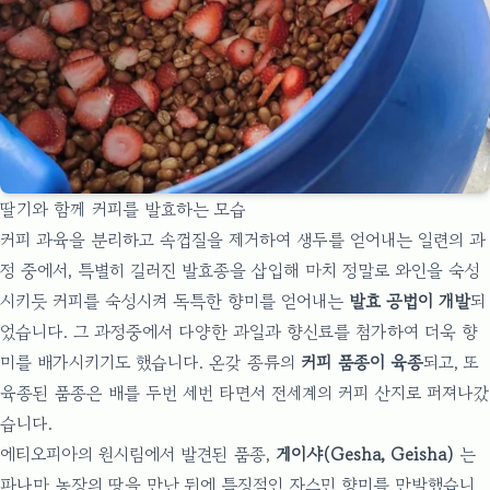
딸기와 함께 커피를 발효하는 모습
커피 과육을 분리하고 속껍질을 제거하여 생두를 얻어내는 일련의 과
정 중에서, 특별히 길러진 발효종을 삽입해 마치 정말로 와인을 숙성
시키듯 커피를 숙성시켜 독특한 향미를 얻어내는
발효 공법이 개발
되
었습니다. 그 과정중에서 다양한 과일과 향신료를 첨가하여 더욱 향
미를 배가시키기도 했습니다. 온갖 종류의
커피 품종이 육종
되고, 또
육종된 품종은 배를 두번 세번 타면서 전세계의 커피 산지로 퍼져나갔
습니다.
에티오피아의 원시림에서 발견된 품종,
게이샤(Gesha, Geisha)
는
파나마 농장의 땅을 만난 뒤에 특징적인 자스민 향미를 만발했습니