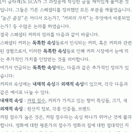
[이 글타래]
도 SCA가 그 과정중에 작성한 글을 재미있게 풀어본 것
입니다. 그들은 기존 스페셜티를 정의했던 모든 부분을 캐물었습니다.
“높은 품질”
은 어디서 오는가?,
“커피의 가치”
는 무엇에서 비롯되었
는가? 등 수많은 논의를 하였습니다.
결국 스페셜티 커피의 정의를 다음과 같이 바꿉니다.
스페셜티 커피는
독특한 속성
들로서 인식되는 커피, 혹은 커피와 관련
된 경험으로서, 이러한
독특한 속성
들로 인해 커피 시장에서 눈에 띄
는 추가적인 가치를 인정받는 것을 의미합니다.
여기서 언급되는
독특한 속성
에는, 다음과 같은 추가적인 정의가 있
습니다:
커피의 속성에는
내재적 속성
과
외재적 속성
이 있으며, 각각 다음과
같은 예시로 나눌 수 있다.
내재적 속성
:
커핑 점수
, 커피가 가지고 있는 향미 특성들, 크기, 색
외재적 속성
: 원산지 정보, 각종 인증들, 브랜드
커핑 점수가 높은 것은, 커핑 점수라는 속성 하나가 뛰어난 것에 불과
합니다. 영화에 대한 평론가의 점수가 영화의 질에 대한 절대적인 지