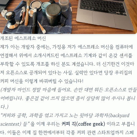
개조된 에스프레소 머신
제가 아는 개발자 중에는, 가정용 저가 에스프레소 머신을 컴퓨터에
연결해서 위에서 소개시켜드린 에스프레소 기계와 같이 온갖 센서를
부착할 수 있도록 개조를 하신 분도 계셨습니다. 더 신기한건 이것마
저 오픈소스로 공개되어 있다는 사실. 실력만 있다면 당장 우리집의
커피 머신을 이렇게 바꿔버릴 수 있습니다!
(개발자 마인드 정말 마음에 들어요. 손만 대면 뭐든 오픈소스로 만들
어버립니다. 좋은걸 같이 쓰지 않으면 좀이 상당히 많이 쑤시나 봅니
다.)
“커피와 공학, 과학을 엮고 가지고 노는 뒷마당 과학자(backyard
scientest) 들”
을 이제 우리는
커피 긱(coffee geek)
이라고 부릅니
다. 이들은 이제 집 한켠에서부터 각종 커피 관련 스타트업까지 스페