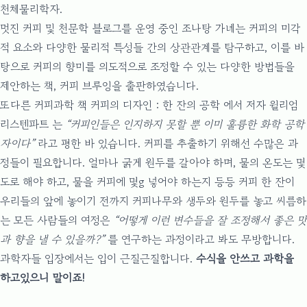
천체물리학자.
멋진
커피 및 천문학 블로그
를 운영 중인 조나탕 가녜는 커피의 미각
적 요소와 다양한 물리적 특성들 간의 상관관계를 탐구하고, 이를 바
탕으로 커피의 향미를 의도적으로 조정할 수 있는 다양한 방법들을
제안하는 책,
커피 브루잉
을 출판하였습니다.
또다른 커피과학 책
커피의 디자인 : 한 잔의 공학
에서 저자 윌리엄
리스텐파트 는
“커피인들은 인지하지 못할 뿐 이미 훌륭한 화학 공학
자이다”
라고 평한 바 있습니다. 커피를 추출하기 위해선 수많은 과
정들이 필요합니다. 얼마나 굵게 원두를 갈아야 하며, 물의 온도는 몇
도로 해야 하고, 물을 커피에 몇g 넣어야 하는지 등등 커피 한 잔이
우리들의 앞에 놓이기 전까지 커피나무와 생두와 원두를 놓고 씨름하
는 모든 사람들의 여정은
“어떻게 이런 변수들을 잘 조정해서 좋은 맛
과 향을 낼 수 있을까?”
를 연구하는 과정이라고 봐도 무방합니다.
과학자들 입장에서는 입이 근질근질합니다.
수식을 안쓰고 과학을
하고있으니 말이죠!