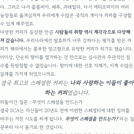
다. 그러고 나서 콜롬비아, 페루, 과테말라, 다시 에티오피아의 여러
농장들로 옮겨심겨져 우리에게 수많은 국적의 게이샤 커피를 구경할
수 있게 해주었죠.
다양한 커피가 등장한 만큼
사람들의 취향 역시 제각각으로 다양해
져 갔습니다.
우리나라에선 발효취가 너무 강하다는 평가를 받은 커
피가 해외에서는 풍부한 망고향으로 유명한 커피가 되기도 했습니다.
더이상, 단순히 향미를 열거하는 것 만으로는 심사관의 주관적인 점
수를 뒷받침할 수 없었습니다. 향미에 대한 선호 자체가, 이제 수많은
갈래를 가지게 되었으니까요.
결국 최고로 스페셜한 커피는
나와 사랑하는 이들이 좋아
하는 커피
였습니다.
되돌아간 질문 : 무엇이 스페셜을 만드는가
결국 SCA는 자신들이 20년도 전에 마련한 스페셜티에 대한 정의를
바꾸는 거친 시도를 하게 됩니다.
무엇이 스페셜을 만드는가?
라는 질
문부터 다시 묻기로 한 것입니다.