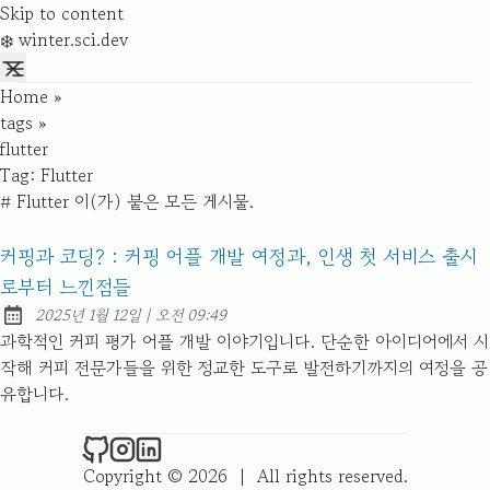
Skip to content
❄️ winter.sci.dev
Home
»
tags
»
flutter
Tag:
Flutter
# Flutter 이(가) 붙은 모든 게시물.
커핑과 코딩? : 커핑 어플 개발 여정과, 인생 첫 서비스 출시
로부터 느낀점들
at
2025년 1월 12일
|
오전 09:49
Published:
과학적인 커피 평가 어플 개발 이야기입니다. 단순한 아이디어에서 시
작해 커피 전문가들을 위한 정교한 도구로 발전하기까지의 여정을 공
유합니다.
❄️ winter.sci.dev on Github
❄️ winter.sci.dev on Instagram
❄️ winter.sci.dev on LinkedIn
Copyright © 2026
|
All rights reserved.